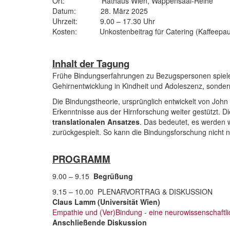
Ort: Rathaus Wien, Wappensaal-Reihe
Datum: 28. März 2025
Uhrzeit: 9.00 – 17.30 Uhr
Kosten: Unkostenbeitrag für Catering (Kaffeepaus
Inhalt der Tagung
Frühe Bindungserfahrungen zu Bezugspersonen spielen e
Gehirnentwicklung in Kindheit und Adoleszenz, sonder
Die Bindungstheorie, ursprünglich entwickelt von John
Erkenntnisse aus der Hirnforschung weiter gestützt. D
translationalen Ansatzes
. Das bedeutet, es werden 
zurückgespielt. So kann die Bindungsforschung nicht 
PROGRAMM
9.00 – 9.15
Begrüßung
9.15 – 10.00 PLENARVORTRAG & DISKUSSION
Claus Lamm (Universität Wien)
Empathie und (Ver)Bindung - eine neurowissenschaftl
Anschließende Diskussion